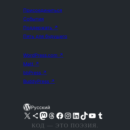
Присоединиться
События
Поддержать
↗
Пять для будущего
WordPress.com
↗
Matt
↗
bbPress
↗
BuddyPress
↗
Русский
Посетите нас в X (ранее Twitter)
Посетите нашу учётную запись в Bluesky
Посетите нашу ленту в Mastodon
Посетите нашу учётную запись в Threads
Посетите нашу страницу на Facebook
Посетите наш Instagram
Посетите нашу страницу в LinkedIn
Посетите нашу учётную запись в TikTok
Посетите наш канал YouTube
Посетите нашу учётную запись в Tumblr
КОД — ЭТО ПОЭЗИЯ.