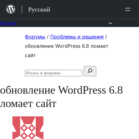
Перейти
Русский
к
содержимому
Форумы
Перейти
Форумы
/
Проблемы и решения
/
к
обновление WordPress 6.8 ломает
содержимому
сайт
Поиск:
Искать
в
обновление WordPress 6.8
форумах
ломает сайт