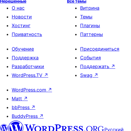
Нерешённые
Все темы
О нас
Витрина
Новости
Темы
Хостинг
Плагины
Приватность
Паттерны
Обучение
Присоединиться
Поддержка
События
Разработчики
Поддержать
↗
WordPress.TV
↗
Swag
↗
WordPress.com
↗
Matt
↗
bbPress
↗
BuddyPress
↗
Русский