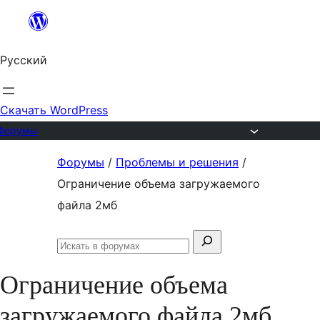
Перейти
к
Русский
содержимому
Скачать WordPress
Форумы
Перейти
Форумы
/
Проблемы и решения
/
к
Ограничение объема загружаемого
содержимому
файла 2мб
Поиск:
Искать
в
Ограничение объема
форумах
загружаемого файла 2мб