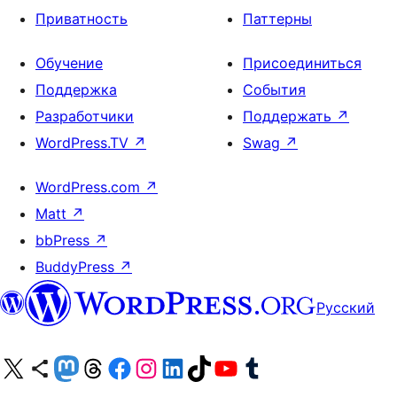
Приватность
Паттерны
Обучение
Присоединиться
Поддержка
События
Разработчики
Поддержать
↗
WordPress.TV
↗
Swag
↗
WordPress.com
↗
Matt
↗
bbPress
↗
BuddyPress
↗
Русский
Посетите нас в X (ранее Twitter)
Посетите нашу учётную запись в Bluesky
Посетите нашу ленту в Mastodon
Посетите нашу учётную запись в Threads
Посетите нашу страницу на Facebook
Посетите наш Instagram
Посетите нашу страницу в LinkedIn
Посетите нашу учётную запись в TikTok
Посетите наш канал YouTube
Посетите нашу учётную запись в Tumblr