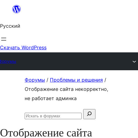
Перейти
к
Русский
содержимому
Скачать WordPress
Форумы
Перейти
Форумы
/
Проблемы и решения
/
к
Отображение сайта некорректно,
содержимому
не работает админка
Поиск:
Искать
в
Отображение сайта
форумах