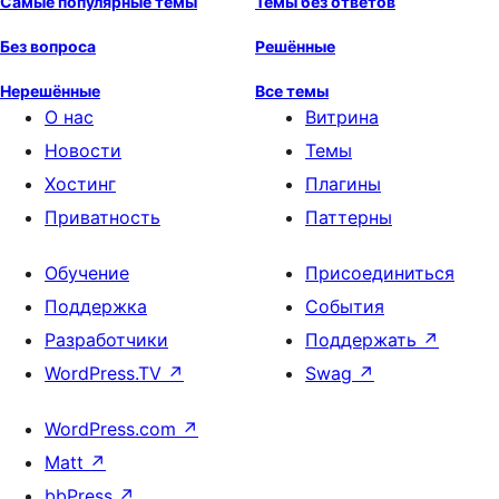
Самые популярные темы
Темы без ответов
Без вопроса
Решённые
Нерешённые
Все темы
О нас
Витрина
Новости
Темы
Хостинг
Плагины
Приватность
Паттерны
Обучение
Присоединиться
Поддержка
События
Разработчики
Поддержать
↗
WordPress.TV
↗
Swag
↗
WordPress.com
↗
Matt
↗
bbPress
↗