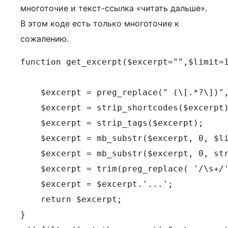
многоточие и текст-ссылка «читать дальше».
В этом коде есть только многоточие к
сожалению.
function get_excerpt($excerpt="",$limit=1
    $excerpt = preg_replace(" (\[.*?\])",
    $excerpt = strip_shortcodes($excerpt)
    $excerpt = strip_tags($excerpt);

    $excerpt = mb_substr($excerpt, 0, $li
    $excerpt = mb_substr($excerpt, 0, str
    $excerpt = trim(preg_replace( '/\s+/'
    $excerpt = $excerpt.'...';

    return $excerpt;

}   
