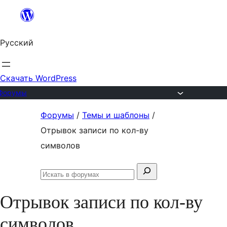
Перейти
к
Русский
содержимому
Скачать WordPress
Форумы
Перейти
Форумы
/
Темы и шаблоны
/
к
Отрывок записи по кол-ву
содержимому
символов
Поиск:
Искать
в
Отрывок записи по кол-ву
форумах
символов