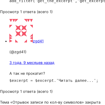
add_filter('get_the_excerpt',"get_excerp
Просмотр 1 ответа (всего 1)
zgd41
(@zgd41)
3 года, 9 месяцев назад
А так не прокатит?
$excerpt = $excerpt.'Читать далее...';
Просмотр 1 ответа (всего 1)
Тема «Отрывок записи по кол-ву символов» закрыта