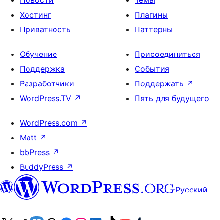
Новости
Темы
Хостинг
Плагины
Приватность
Паттерны
Обучение
Присоединиться
Поддержка
События
Разработчики
Поддержать
↗
WordPress.TV
↗
Пять для будущего
WordPress.com
↗
Matt
↗
bbPress
↗
BuddyPress
↗
Русский