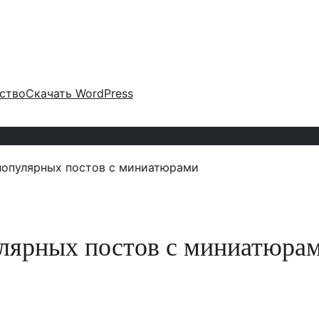
ство
Скачать WordPress
популярных постов с миниатюрами
улярных постов с миниатюра