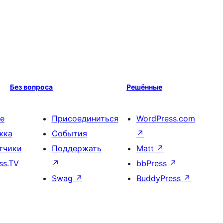
Без вопроса
Решённые
е
Присоединиться
WordPress.com
жка
События
↗
тчики
Поддержать
Matt
↗
ss.TV
↗
bbPress
↗
Swag
↗
BuddyPress
↗