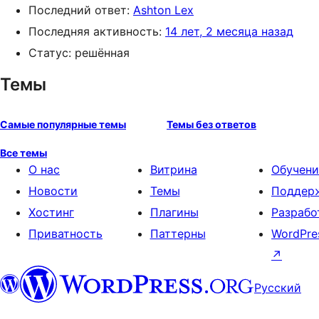
Последний ответ:
Ashton Lex
Последняя активность:
14 лет, 2 месяца назад
Статус: решённая
Темы
Самые популярные темы
Темы без ответов
Все темы
О нас
Витрина
Обучени
Новости
Темы
Поддер
Хостинг
Плагины
Разрабо
Приватность
Паттерны
WordPre
↗
Русский