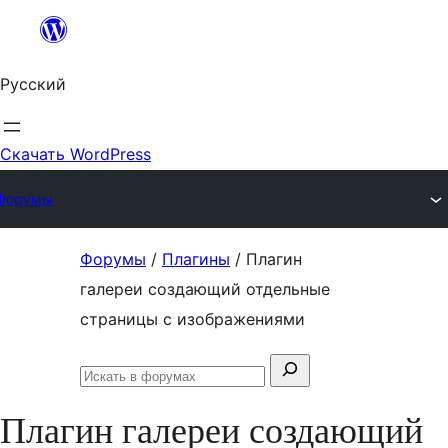
Перейти
к
Русский
содержимому
Скачать WordPress
Форумы
Перейти
Форумы
/
Плагины
/
Плагин
к
галереи создающий отдельные
содержимому
страницы с изображениями
Поиск:
Искать
в
Плагин галереи создающий
форумах