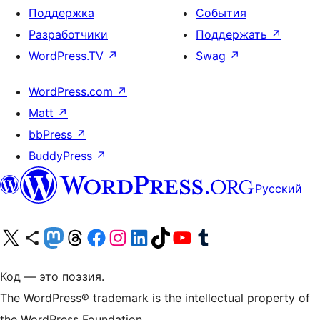
Поддержка
События
Разработчики
Поддержать
↗
WordPress.TV
↗
Swag
↗
WordPress.com
↗
Matt
↗
bbPress
↗
BuddyPress
↗
Русский
Посетите нас в X (ранее Twitter)
Посетите нашу учётную запись в Bluesky
Посетите нашу ленту в Mastodon
Посетите нашу учётную запись в Threads
Посетите нашу страницу на Facebook
Посетите наш Instagram
Посетите нашу страницу в LinkedIn
Посетите нашу учётную запись в TikTok
Посетите наш канал YouTube
Посетите нашу учётную запись в Tumblr
Код — это поэзия.
The WordPress® trademark is the intellectual property of
the WordPress Foundation.