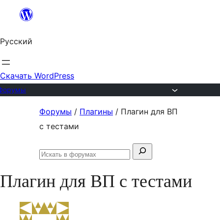
Перейти
к
Русский
содержимому
Скачать WordPress
Форумы
Перейти
Форумы
/
Плагины
/
Плагин для ВП
к
с тестами
содержимому
Поиск:
Искать
в
Плагин для ВП с тестами
форумах