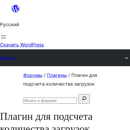
Перейти
к
Русский
содержимому
Скачать WordPress
Форумы
Перейти
Форумы
/
Плагины
/
Плагин для
к
подсчета количества загрузок
содержимому
Поиск:
Искать
в
Плагин для подсчета
форумах
количества загрузок