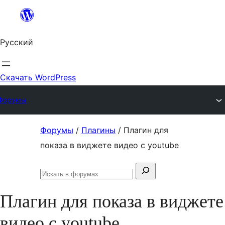
Перейти
к
Русский
содержимому
Скачать WordPress
Форумы
Перейти
Форумы
/
Плагины
/
Плагин для
к
показа в виджете видео с уoutube
содержимому
Поиск:
Искать
в
Плагин для показа в виджете
форумах
видео с уoutube