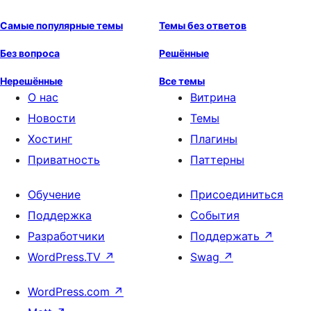
Самые популярные темы
Темы без ответов
Без вопроса
Решённые
Нерешённые
Все темы
О нас
Витрина
Новости
Темы
Хостинг
Плагины
Приватность
Паттерны
Обучение
Присоединиться
Поддержка
События
Разработчики
Поддержать
↗
WordPress.TV
↗
Swag
↗
WordPress.com
↗