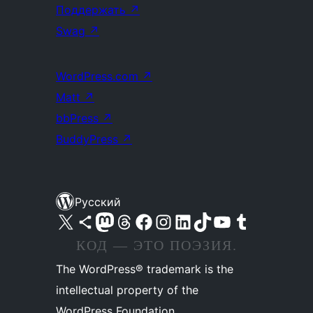
Поддержать
↗
Swag
↗
WordPress.com
↗
Matt
↗
bbPress
↗
BuddyPress
↗
Русский
Посетите нас в X (ранее Twitter)
Посетите нашу учётную запись в Bluesky
Посетите нашу ленту в Mastodon
Посетите нашу учётную запись в Threads
Посетите нашу страницу на Facebook
Посетите наш Instagram
Посетите нашу страницу в LinkedIn
Посетите нашу учётную запись в TikTok
Посетите наш канал YouTube
Посетите нашу учётную запись в Tumblr
КОД — ЭТО ПОЭЗИЯ.
The WordPress® trademark is the
intellectual property of the
WordPress Foundation.