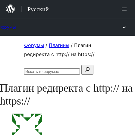
Перейти
Русский
к
содержимому
Форумы
Перейти
Форумы
/
Плагины
/
Плагин
к
редиректа с http:// на https://
содержимому
Поиск:
Искать
в
Плагин редиректа с http:// на
форумах
https://