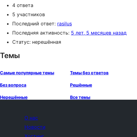
4 ответа
5 участников
Последний ответ:
rasilus
Последняя активность:
5 лет, 5 месяцев назад
Статус: нерешённая
Темы
Самые популярные темы
Темы без ответов
Без вопроса
Решённые
Нерешённые
Все темы
О нас
Новости
Хостинг