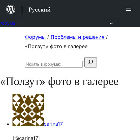
Перейти
Русский
к
содержимому
Форумы
Перейти
Форумы
/
Проблемы и решения
/
к
«Ползут» фото в галерее
содержимому
Поиск:
Искать
в
«Ползут» фото в галерее
форумах
carina17
(@carina17)