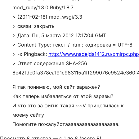
mod_ruby/1.3.0 Ruby/1.8.7
> (2011-02-18) mod_wsgi/3.3
> связи: закрыть
> Дата: Пн, 5 марта 2012 17:17:04 GMT
> Content-Type: текст / html; кодировка = UTF-8
> -х Pingback:
http://www.nadejda1412.ru/xmlrpc.php
> Ответ содержание SHA-256
8c42fde0fa378ea191c983115a1ff299076c9524e360f
Я так понимаю, мой сайт заражен?
Как теперь избавляться от этой заразы?
И что это за фигня такая ~~V прицепилась к
моему сайту
Помогите пожалуйстааааааааааааааааааа.
Просмотр 8 ответов — с 1 по 8 (всего 8)