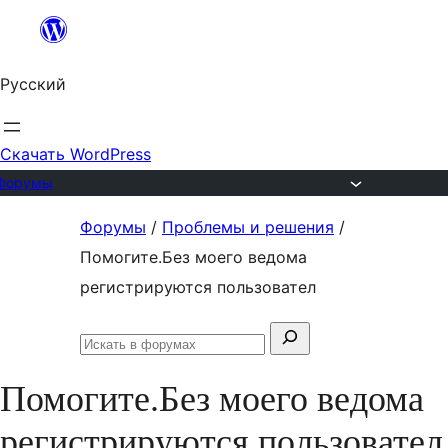
Перейти
к
Русский
содержимому
Скачать WordPress
Форумы
Перейти
Форумы
/
Проблемы и решения
/
к
Помогите.Без моего ведома
содержимому
регистрируются пользовател
Поиск:
Искать
в
Помогите.Без моего ведома
форумах
регистрируются пользовател