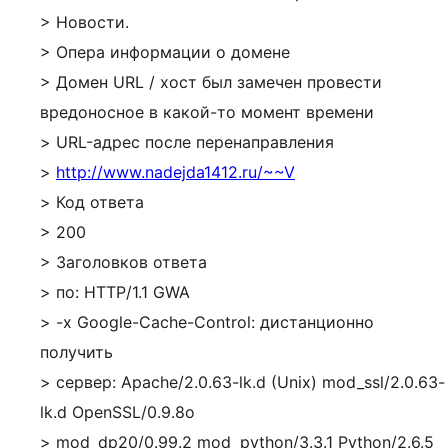
> Новости.
> Опера информации о домене
> Домен URL / хост был замечен провести
вредоносное в какой-то момент времени
> URL-адрес после перенаправления
>
http://www.nadejda1412.ru/~~V
> Код ответа
> 200
> Заголовков ответа
> по: HTTP/1.1 GWA
> -х Google-Cache-Control: дистанционно
получить
> сервер: Apache/2.0.63-lk.d (Unix) mod_ssl/2.0.63-
lk.d OpenSSL/0.9.8o
> mod_dp20/0.99.2 mod_python/3.3.1 Python/2.6.5