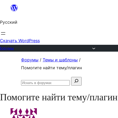
Перейти
к
Русский
содержимому
Скачать WordPress
Форумы
Перейти
Форумы
/
Темы и шаблоны
/
к
Помогите найти тему/плагин
содержимому
Поиск:
Искать
в
Помогите найти тему/плагин
форумах