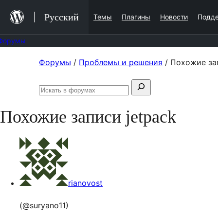
Перейти
Русский
Темы
Плагины
Новости
Подд
к
содержимому
Форумы
Перейти
Форумы
/
Проблемы и решения
/
Похожие зап
к
Поиск:
содержимому
Искать
в
Похожие записи jetpack
форумах
rianovost
(@suryano11)