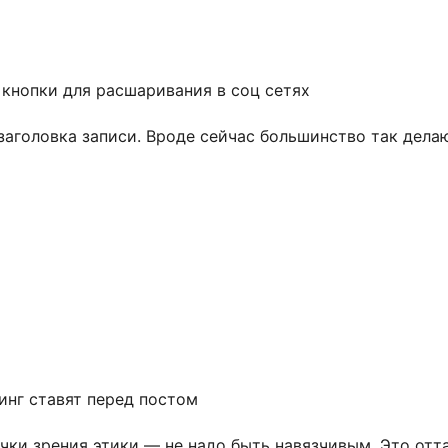
 кнопки для расшаривания в соц сетях
е заголовка записи. Вроде сейчас большинство так дел
инг ставят перед постом
точки зрения этики — не надо быть навязчивым. Это от