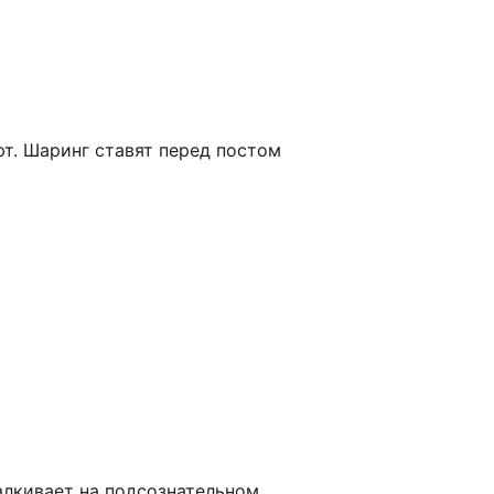
ают. Шаринг ставят перед постом
талкивает на подсознательном