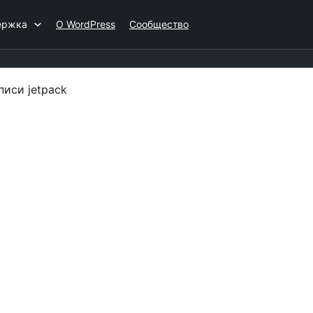
ержка
О WordPress
Сообщество
иси jetpack