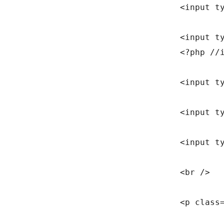
				<input type="hidden" name="rememberme" id="rememberme" value="forever" />

				<input type="hidden" name="redirect_to" id="redirect_to" value="<?php echo $_SERVER['REQUEST_URI']; ?>" />

				<?php //if ($_GET['redirect_to']) { echo esc_attr($_GET['redirect_to']); } else { echo esc_attr(home_url('/')); } ?>

				<input type="hidden" name="nonce" id="nonce" value="<?php echo wp_create_nonce('login'); ?>" />

				<input type="hidden" name="formname" id="formname" value="pinc_loginform" />

				<input type="submit" class="btn btn-success btn-block btn-pinc-custom" name="wp-submit" id="wp-submit" value="<?php _e('Login', 'pinc'); ?>" tabindex="30" />

				<br />

				<p class="text-center">
