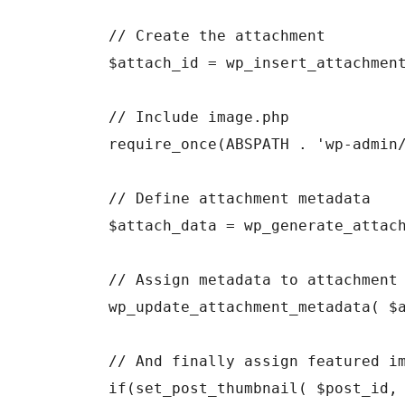
	// Create the attachment

	$attach_id = wp_insert_attachment( $attachment, $file, $post_id );

	// Include image.php

	require_once(ABSPATH . 'wp-admin/includes/image.php');

	// Define attachment metadata

	$attach_data = wp_generate_attachment_metadata( $attach_id, $file );

	// Assign metadata to attachment

	wp_update_attachment_metadata( $attach_id, $attach_data );

	// And finally assign featured image to post

	if(set_post_thumbnail( $post_id, $attach_id )){
