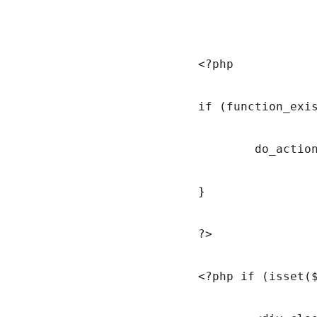
			<?php 

			if (function_exists('wsl_activate')) {

				do_action('wordpress_social_login');

			}

			?>

			<?php if (isset($_GET['pw']) && $_GET['pw'] == 'reset') {   ?>
