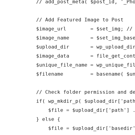
	// add_post_meta( $post_id, '_Photo Source Domain', $set_img_domain, true);

	// Add Featured Image to Post

	$image_url        = $set_img; // Define the image URL here

	$image_name       = $set_img_basename;

	$upload_dir       = wp_upload_dir(); // Set upload folder

	$image_data       = file_get_contents($image_url); // Get image data

	$unique_file_name = wp_unique_filename( $upload_dir['path'], $image_name ); // Generate unique name

	$filename         = basename( $unique_file_name ); // Create image file name

	// Check folder permission and define file location

	if( wp_mkdir_p( $upload_dir['path'] ) ) {

	    $file = $upload_dir['path'] . '/' . $filename;

	} else {

	    $file = $upload_dir['basedir'] . '/' . $filename;
