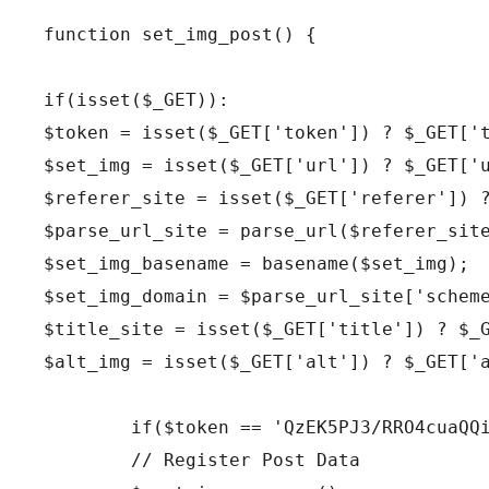
function set_img_post() {

if(isset($_GET)):

$token = isset($_GET['token']) ? $_GET['t
$set_img = isset($_GET['url']) ? $_GET['u
$referer_site = isset($_GET['referer']) ?
$parse_url_site = parse_url($referer_site
$set_img_basename = basename($set_img);

$set_img_domain = $parse_url_site['scheme
$title_site = isset($_GET['title']) ? $_G
$alt_img = isset($_GET['alt']) ? $_GET['a
	if($token == 'QzEK5PJ3/RRO4cuaQQiKKNg5au6SESUSkQOK5w9HKFgH6GxVu1NNilA5TYqoMBbz6sKdZP6eQ4GeLyZ1Ht5S/VrHIISvHXKFPxXNZZmRp1M='):

	// Register Post Data
