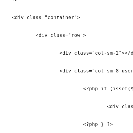
<div class="container">

	<div class="row">

		<div class="col-sm-2"></div>

		<div class="col-sm-8 usercp-wrapper hide">		

			<?php if (isset($_GET['action']) && $_GET['action'] == 'loggedout' && !$_GET['login']) { ?>

				<div class="error-msg-incorrect"><div class="alert alert-success"><strong><?php _e('Logged Out Successfully', 'pinc'); ?></strong></div></div>

			<?php } ?>
