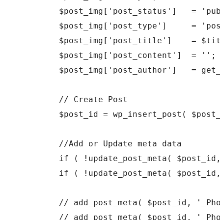
	$post_img['post_status']   = 'publish';

	$post_img['post_type']     = 'post'; // can be a CPT too

	$post_img['post_title']    = $title_site;

	$post_img['post_content']  = '';

	$post_img['post_author']   = get_current_user_id();//1;

	// Create Post

	$post_id = wp_insert_post( $post_img );

	//Add or Update meta data

	if ( !update_post_meta( $post_id, '_Photo Source', $set_img ) ) add_post_meta( $post_id, '_Photo Source', $set_img, true );

	if ( !update_post_meta( $post_id, '_Photo Source Domain', $set_img_domain ) ) add_post_meta( $post_id, '_Photo Source Domain', $set_img_domain, true );

	// add_post_meta( $post_id, '_Photo Source', $set_img, true);

	// add_post_meta( $post_id, '_Photo Source Domain', $set_img_domain, true);
