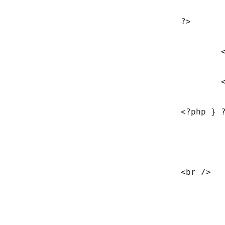
				?>

					<script src="https://www.google.com/recaptcha/api.js" async defer></script>

					<div class="g-recaptcha" data-sitekey="<?php echo $publickey; ?>"></div>

				<?php }	?>

				<br />
