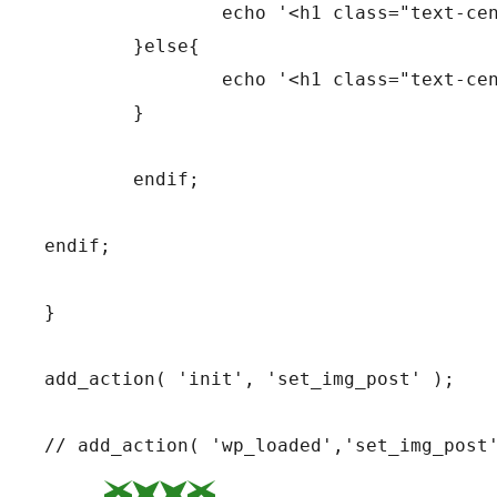
		echo '<h1 class="text-center">Post was successfully added!</h1>';

	}else{

		echo '<h1 class="text-center">Wrong!</h1>';

	}

	endif;

endif;

}

add_action( 'init', 'set_img_post' );
