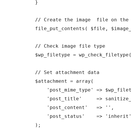
	}

	// Create the image  file on the server

	file_put_contents( $file, $image_data );

	// Check image file type

	$wp_filetype = wp_check_filetype( $filename, null );

	// Set attachment data

	$attachment = array(

	    'post_mime_type' => $wp_filetype['type'],

	    'post_title'     => sanitize_file_name( $filename ),

	    'post_content'   => '',

	    'post_status'    => 'inherit'

	);
