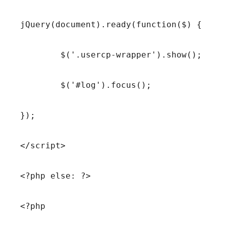
jQuery(document).ready(function($) {

	$('.usercp-wrapper').show();

	$('#log').focus();

});

</script>

<?php else: ?>

<?php 
