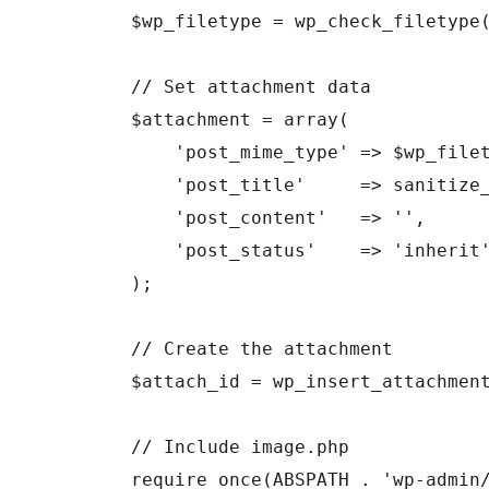
	$wp_filetype = wp_check_filetype( $filename, null );

	// Set attachment data

	$attachment = array(

	    'post_mime_type' => $wp_filetype['type'],

	    'post_title'     => sanitize_file_name( $filename ),

	    'post_content'   => '',

	    'post_status'    => 'inherit'

	);

	// Create the attachment

	$attach_id = wp_insert_attachment( $attachment, $file, $post_id );

	// Include image.php

	require_once(ABSPATH . 'wp-admin/includes/image.php');
