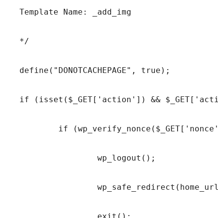
Template Name: _add_img

*/

define("DONOTCACHEPAGE", true);

if (isset($_GET['action']) && $_GET['acti
	if (wp_verify_nonce($_GET['nonce'], 'logout')) {

		wp_logout();

		wp_safe_redirect(home_url('/login/?action=loggedout'));

		exit();
