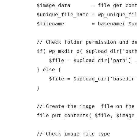
	$image_data       = file_get_contents($image_url); // Get image data

	$unique_file_name = wp_unique_filename( $upload_dir['path'], $image_name ); // Generate unique name

	$filename         = basename( $unique_file_name ); // Create image file name

	// Check folder permission and define file location

	if( wp_mkdir_p( $upload_dir['path'] ) ) {

	    $file = $upload_dir['path'] . '/' . $filename;

	} else {

	    $file = $upload_dir['basedir'] . '/' . $filename;

	}

	// Create the image  file on the server

	file_put_contents( $file, $image_data );

	// Check image file type
