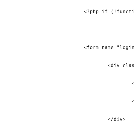
			<?php if (!function_exists('wsl_activate')) echo '<br />'; ?>

			<form name="loginform" id="loginform" action="<?php echo site_url('wp-login.php', 'login_post'); ?>" method="post">

				<div class="form-group">

					<label class="form-label" for="log"><?php _e('Username or Email', 'pinc'); ?></label>

					<input class="form-control" type="text" name="log" id="log" value="" tabindex="10" />

				</div>
