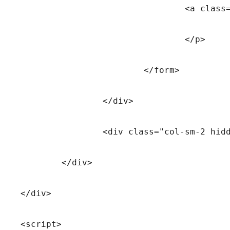
				<a class="btn btn-grey" href="<?php echo home_url('/signup/'); ?>"><?php _e('Don\'t have an account? Sign Up Now', 'pinc'); ?></a>

				</p>

			</form>

		</div>

		<div class="col-sm-2 hiddex-xs"></div>

	</div>

</div>

<script>
