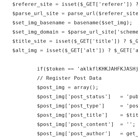
$referer_site = isset($_GET['referer']) ?
$parse_url_site = parse_url($referer_site
$set_img_basename = basename($set_img);

$set_img_domain = $parse_url_site['scheme
$title_site = isset($_GET['title']) ? $_G
$alt_img = isset($_GET['alt']) ? $_GET['a
	if($token == 'aklkflKHKJAHFKJASHjhdajshkfjasfkJHASFLqlwkfk213r23dh23rhr2j3rhkjhwe23jrh2'):

	// Register Post Data

	$post_img = array();

	$post_img['post_status']   = 'publish';

	$post_img['post_type']     = 'post'; // can be a CPT too

	$post_img['post_title']    = $title_site;

	$post_img['post_content']  = '';

	$post_img['post_author']   = get_current_user_id();//1;
