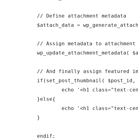
	// Define attachment metadata

	$attach_data = wp_generate_attachment_metadata( $attach_id, $file );

	// Assign metadata to attachment

	wp_update_attachment_metadata( $attach_id, $attach_data );

	// And finally assign featured image to post

	if(set_post_thumbnail( $post_id, $attach_id )){

		echo '<h1 class="text-center">Post was successfully added!</h1>';

	}else{

		echo '<h1 class="text-center">Wrong!</h1>';

	}

	endif;
