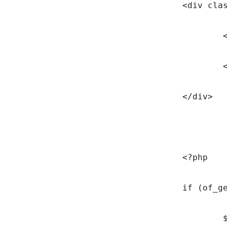
				<div class="form-group">

					<label class="form-label" for="pwd"><?php _e('Password', 'pinc'); ?> (<a href="<?php echo home_url('/login-lpw/'); ?>"><?php _e('Forgot?', 'pinc'); ?></a>)</label>

					<input class="form-control" type="password" name="pwd" id="pwd" value="" tabindex="20" />

				</div>

				<?php

				if (of_get_option('captcha_public') != '' && of_get_option('captcha_private') != '') {

					$publickey = of_get_option('captcha_public');
