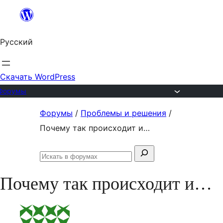
Перейти
к
Русский
содержимому
Скачать WordPress
Форумы
Перейти
Форумы
/
Проблемы и решения
/
к
Почему так происходит и…
содержимому
Поиск:
Искать
в
Почему так происходит и…
форумах