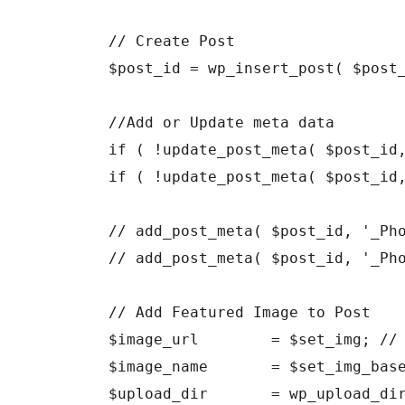
	// Create Post

	$post_id = wp_insert_post( $post_img );

	//Add or Update meta data

	if ( !update_post_meta( $post_id, '_Photo Source', $set_img ) ) add_post_meta( $post_id, '_Photo Source', $set_img, true );

	if ( !update_post_meta( $post_id, '_Photo Source Domain', $set_img_domain ) ) add_post_meta( $post_id, '_Photo Source Domain', $set_img_domain, true );

	// add_post_meta( $post_id, '_Photo Source', $set_img, true);

	// add_post_meta( $post_id, '_Photo Source Domain', $set_img_domain, true);

	// Add Featured Image to Post

	$image_url        = $set_img; // Define the image URL here

	$image_name       = $set_img_basename;

	$upload_dir       = wp_upload_dir(); // Set upload folder
