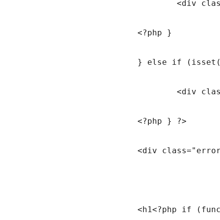
				<div class="error-msg-incorrect"><div class="alert alert-warning"><strong><?php _e('Invalid verification key', 'pinc'); ?></strong></div></div>

			<?php }

			} else if (isset($_GET['login']) && $_GET['login'] == 'failed') { ?>

				<div class="error-msg-incorrect"><div class="alert alert-warning"><strong><?php _e('Incorrect Username', 'pinc'); ?>/<?php _e('Password', 'pinc'); if (of_get_option('captcha_public') != '' && of_get_option('captcha_private') != '') { echo '/'; _e('Captcha', 'pinc'); } ?></strong></div></div>

			<?php } ?>

			<div class="error-msg-blank"></div>

			<h1<?php if (function_exists('wsl_activate')) echo ' style="border: none"'; ?>><?php _e('Login', 'pinc') ?></h1>
