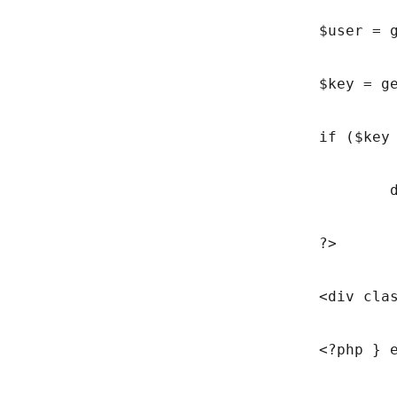
				$user = get_user_by('login', $_GET['login']);

				$key = get_user_meta($user->ID, '_Verify Email', true);

				if ($key == $_GET['key']) {

					delete_user_meta($user->ID, '_Verify Email', $key);

				?>

				<div class="error-msg-incorrect"><div class="alert alert-success"><strong><?php _e('Verification success. You may login now.', 'pinc'); ?></strong></div></div>

				<?php } else { ?>
