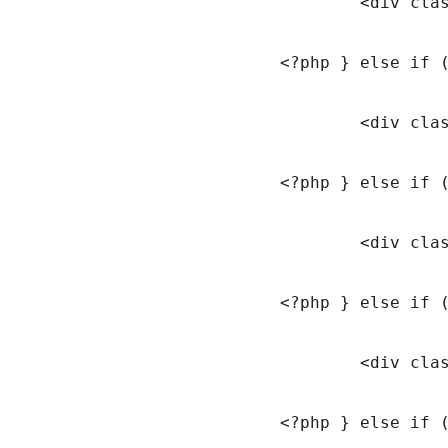
				<div class="error-msg-incorrect"><div class="alert alert-success"><strong><?php _e('Your password has been reset.', 'pinc'); ?></strong></div></div>

			<?php } else if (isset($_GET['registration']) && $_GET['registration'] == 'disabled') {   ?>

				<div class="error-msg-incorrect"><div class="alert alert-warning"><strong><?php _e('User registration is currently closed.', 'pinc'); ?></strong></div></div>

			<?php } else if (isset($_GET['registration']) && $_GET['registration'] == 'done' ) {   ?>

				<div class="error-msg-incorrect"><div class="alert alert-success"><strong><?php _e('To activate account, please check your email for verification link.', 'pinc'); ?></strong></div></div>

			<?php } else if (isset($_GET['email']) && $_GET['email'] == 'unverified' ) {   ?>

				<div class="error-msg-incorrect"><div class="alert alert-warning"><strong><?php _e('Account not activated yet. Please check your email for verification link.', 'pinc'); ?></strong></div></div>

			<?php } else if (isset($_GET['email']) && $_GET['email'] == 'verify') {
