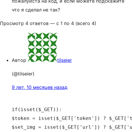
пожалуйста на код, и если можете подскажите
что я сделал не так?
Просмотр 4 ответов — с 1 по 4 (всего 4)
Автор
tilseier
(@tilseier)
9 лет, 10 месяцев назад
if(isset($_GET)):

$token = isset($_GET['token']) ? $_GET['t
$set_img = isset($_GET['url']) ? $_GET['u