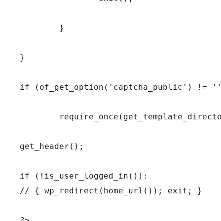
	}

}

if (of_get_option('captcha_public') != ''
	require_once(get_template_directory() . '/recaptchalib.php');

get_header();

if (!is_user_logged_in()): 

// { wp_redirect(home_url()); exit; }

?>
