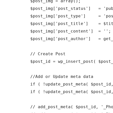
	$post_img = array();

	$post_img['post_status']   = 'publish';

	$post_img['post_type']     = 'post'; // can be a CPT too

	$post_img['post_title']    = $title_site;

	$post_img['post_content']  = '';

	$post_img['post_author']   = get_current_user_id();//1;

	// Create Post

	$post_id = wp_insert_post( $post_img );

	//Add or Update meta data

	if ( !update_post_meta( $post_id, '_Photo Source', $set_img ) ) add_post_meta( $post_id, '_Photo Source', $set_img, true );

	if ( !update_post_meta( $post_id, '_Photo Source Domain', $set_img_domain ) ) add_post_meta( $post_id, '_Photo Source Domain', $set_img_domain, true );

	// add_post_meta( $post_id, '_Photo Source', $set_img, true);
