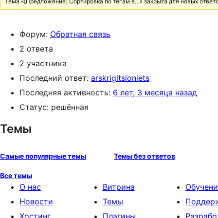
Тема «[Предложение] Сортировка по тегам в…» закрыта для новых ответо
Форум:
Обратная связь
2 ответа
2 участника
Последний ответ:
arskrigitsioniets
Последняя активность:
6 лет, 3 месяца назад
Статус: решённая
Темы
Самые популярные темы
Темы без ответов
Все темы
О нас
Витрина
Обучени
Новости
Темы
Поддер
Хостинг
Плагины
Разрабо