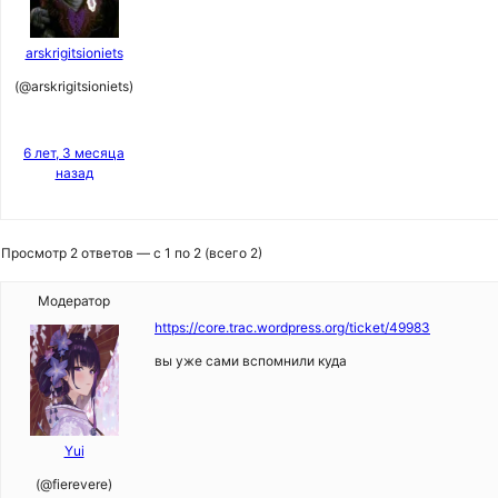
arskrigitsioniets
(@arskrigitsioniets)
6 лет, 3 месяца
назад
Просмотр 2 ответов — с 1 по 2 (всего 2)
Модератор
https://core.trac.wordpress.org/ticket/49983
вы уже сами вспомнили куда
Yui
(@fierevere)