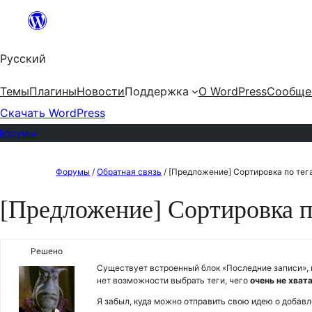
Перейти
к
Русский
содержимому
Темы
Плагины
Новости
Поддержка
О WordPress
Сообще
Скачать WordPress
Форумы
Перейти
Форумы
/
Обратная связь
/
[Предложение] Сортировка по тег
к
[Предложение] Сортировка 
содержимому
Решено
Существует встроенный блок «Последние записи», к
нет возможности выбрать теги, чего
очень не хват
Я забыл, куда можно отправить свою идею о добав