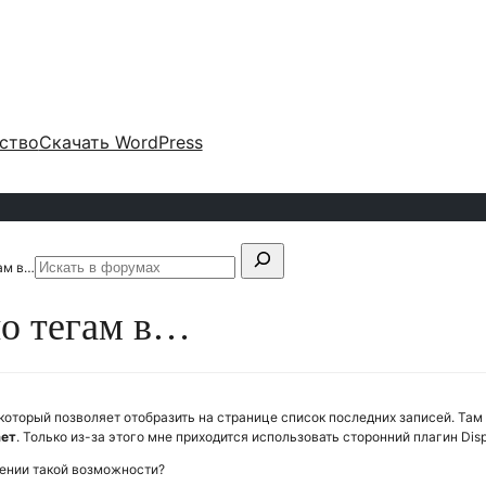
ство
Скачать WordPress
Поиск:
ам в…
Искать
в
по тегам в…
форумах
оторый позволяет отобразить на странице список последних записей. Там
ает
. Только из-за этого мне приходится использовать сторонний плагин Disp
лении такой возможности?