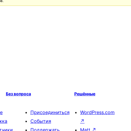
в.
Без вопроса
Решённые
е
Присоединиться
WordPress.com
жка
События
↗
тчики
Поддержать
Matt
↗