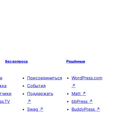
Без вопроса
Решённые
е
Присоединиться
WordPress.com
жка
События
↗
тчики
Поддержать
Matt
↗
ss.TV
↗
bbPress
↗
Swag
↗
BuddyPress
↗