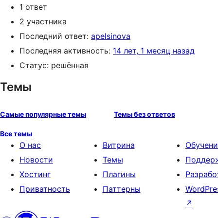
1 ответ
2 участника
Последний ответ:
apelsinova
Последняя активность:
14 лет, 1 месяц назад
Статус: решённая
Темы
Самые популярные темы
Темы без ответов
Все темы
О нас
Витрина
Обучени
Новости
Темы
Поддер
Хостинг
Плагины
Разрабо
Приватность
Паттерны
WordPre
↗