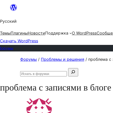
Перейти
к
Русский
содержимому
Темы
Плагины
Новости
Поддержка
О WordPress
Сообще
Скачать WordPress
Форумы
Перейти
Форумы
/
Проблемы и решения
/
проблема с 
к
Поиск:
содержимому
Искать
в
проблема с записями в блоге
форумах