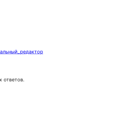
зуальный_редактор
х ответов.