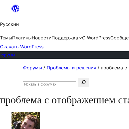
Перейти
к
Русский
содержимому
Темы
Плагины
Новости
Поддержка
О WordPress
Сообще
Скачать WordPress
Форумы
Перейти
Форумы
/
Проблемы и решения
/
проблема с
к
Поиск:
содержимому
Искать
в
проблема с отображением ст
форумах