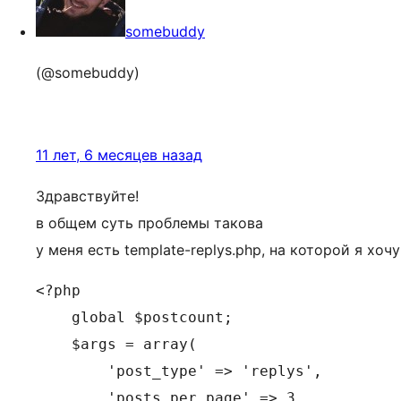
somebuddy
(@somebuddy)
11 лет, 6 месяцев назад
Здравствуйте!
в общем суть проблемы такова
у меня есть template-replys.php, на которой я хо
<?php

    global $postcount;

    $args = array(

    	'post_type' => 'replys',

    	'posts_per_page' => 3
