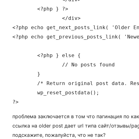
	<?php } ?>

		</div>

<?php echo get_next_posts_link( 'Older En
<?php echo get_previous_posts_link( 'Newe
	<?php } else {

		// No posts found

	}

	/* Return original post data. Reset $post. */

	wp_reset_postdata();

?>
проблема заключается в том что пагинация по ка
ссылка на older post дает url типа сайт/отзывы/p
подскажите, пожалуйста, что не так?