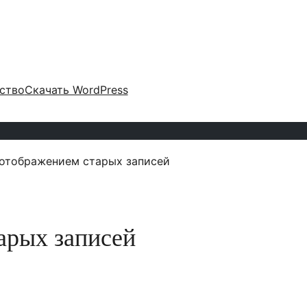
ство
Скачать WordPress
 отображением старых записей
арых записей