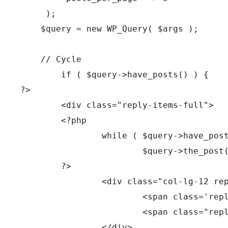
     );

    $query = new WP_Query( $args );

    // Cycle

	if ( $query->have_posts() ) {

?>

	<div class="reply-items-full">

	<?php

		while ( $query->have_posts() ) {

			$query->the_post();

	?>

		<div class="col-lg-12 reply-item-full">

			<span class='reply-content-full'><?php echo get_the_content(); ?></span>

			<span class="reply-author-full"><?php echo array_pop(get_post_meta($query->post->ID,'reply_author_name')); ?></span>

		</div>
