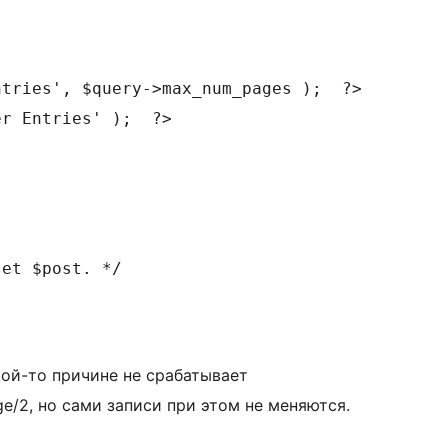
tries', $query->max_num_pages );  ?>

r Entries' );  ?>

кой-то причине не срабатывает
age/2, но сами записи при этом не меняются.