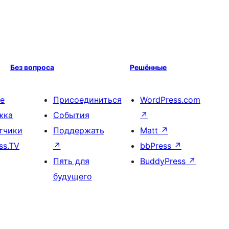
Без вопроса
Решённые
е
Присоединиться
WordPress.com
жка
События
↗
тчики
Поддержать
Matt
↗
ss.TV
↗
bbPress
↗
Пять для
BuddyPress
↗
будущего