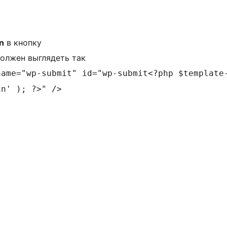
n
в кнопку
должен выглядеть так
name="wp-submit" id="wp-submit<?php $template
in' ); ?>" />