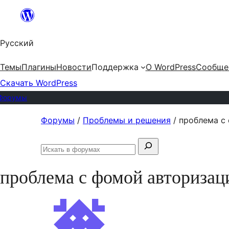
Перейти
к
Русский
содержимому
Темы
Плагины
Новости
Поддержка
О WordPress
Сообще
Скачать WordPress
Форумы
Перейти
Форумы
/
Проблемы и решения
/
проблема с
к
Поиск:
содержимому
Искать
в
проблема с фомой авторизац
форумах