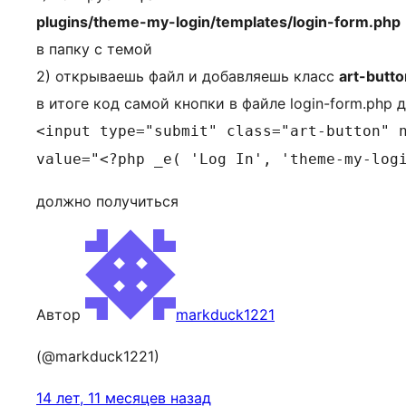
plugins/theme-my-login/templates/login-form.php
в папку с темой
2) открываешь файл и добавляешь класс
art-butto
в итоге код самой кнопки в файле login-form.php 
<input type="submit" class="art-button" 
value="<?php _e( 'Log In', 'theme-my-log
должно получиться
Автор
markduck1221
(@markduck1221)
14 лет, 11 месяцев назад