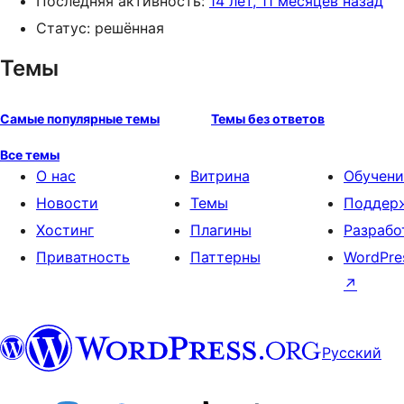
Последняя активность:
14 лет, 11 месяцев назад
Статус: решённая
Темы
Самые популярные темы
Темы без ответов
Все темы
О нас
Витрина
Обучени
Новости
Темы
Поддер
Хостинг
Плагины
Разрабо
Приватность
Паттерны
WordPre
↗
Русский