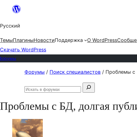
Перейти
к
Русский
содержимому
Темы
Плагины
Новости
Поддержка
О WordPress
Сообще
Скачать WordPress
Форумы
Перейти
Форумы
/
Поиск специалистов
/
Проблемы с 
к
Поиск:
содержимому
Искать
в
Проблемы с БД, долгая публ
форумах