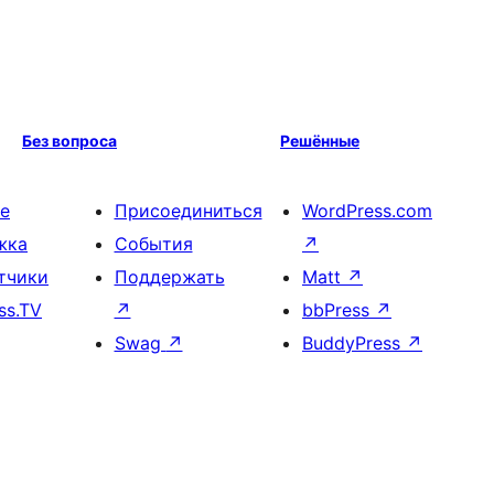
Без вопроса
Решённые
е
Присоединиться
WordPress.com
жка
События
↗
тчики
Поддержать
Matt
↗
ss.TV
↗
bbPress
↗
Swag
↗
BuddyPress
↗