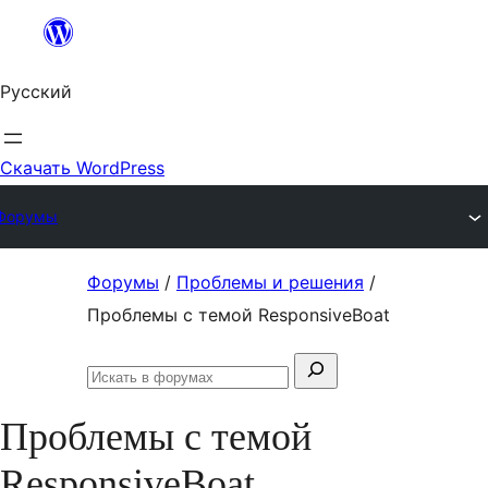
Перейти
к
Русский
содержимому
Скачать WordPress
Форумы
Перейти
Форумы
/
Проблемы и решения
/
к
Проблемы с темой ResponsiveBoat
содержимому
Поиск:
Искать
в
Проблемы с темой
форумах
ResponsiveBoat