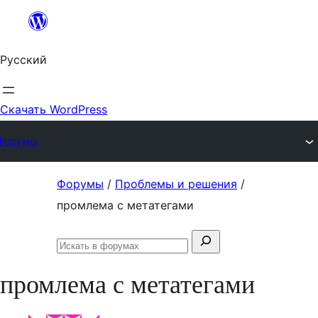
Перейти
к
Русский
содержимому
Скачать WordPress
Форумы
Перейти
Форумы
/
Проблемы и решения
/
к
промлема с метатегами
содержимому
Поиск:
Искать
в
промлема с метатегами
форумах