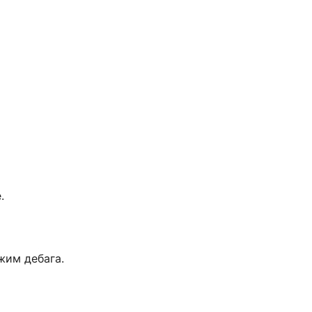
.
жим дебага.