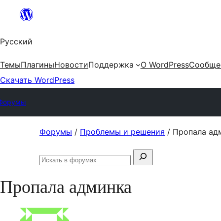
Перейти
к
Русский
содержимому
Темы
Плагины
Новости
Поддержка
О WordPress
Сообще
Скачать WordPress
Форумы
Перейти
Форумы
/
Проблемы и решения
/
Пропала ад
к
Поиск:
содержимому
Искать
в
Пропала админка
форумах