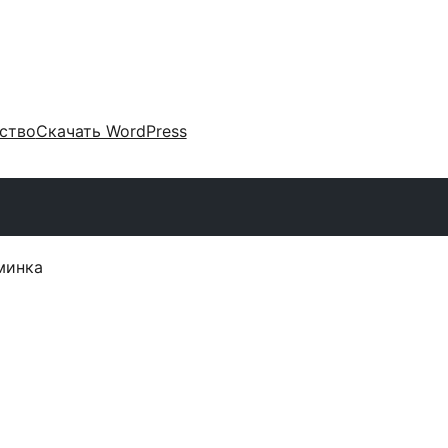
ство
Скачать WordPress
минка