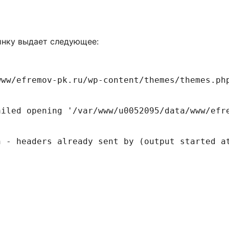
инку выдает следующее:
www/efremov-pk.ru/wp-content/themes/themes.ph
ailed opening '/var/www/u0052095/data/www/efr
n - headers already sent by (output started a