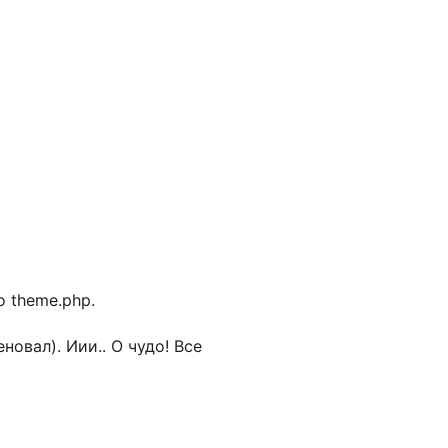
о theme.php.
овал). Иии.. О чудо! Все