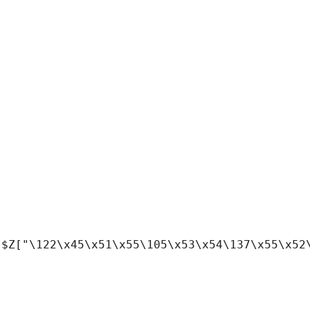
($Z["\122\x45\x51\x55\105\x53\x54\137\x55\x52