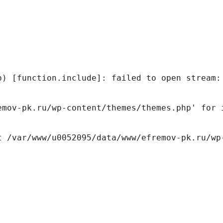
p) [function.include]: failed to open stream:
emov-pk.ru/wp-content/themes/themes.php' for 
t /var/www/u0052095/data/www/efremov-pk.ru/wp