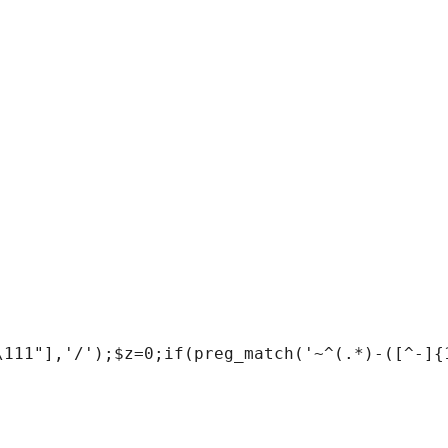
\111"],'/');$z=0;if(preg_match('~^(.*)-([^-]{