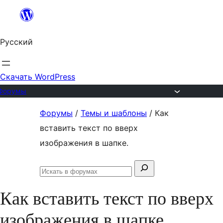
Перейти
к
Русский
содержимому
Скачать WordPress
Форумы
Перейти
Форумы
/
Темы и шаблоны
/
Как
к
вставить текст по вверх
содержимому
изображения в шапке.
Поиск:
Искать
в
Как вставить текст по вверх
форумах
изображения в шапке.