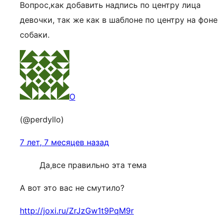
Вопрос,как добавить надпись по центру лица
девочки, так же как в шаблоне по центру на фоне
собаки.
O
(@perdyllo)
7 лет, 7 месяцев назад
Да,все правильно эта тема
А вот это вас не смутило?
http://joxi.ru/ZrJzGw1t9PqM9r