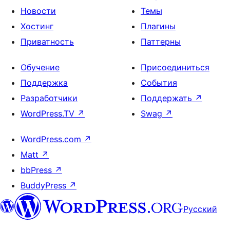
Новости
Темы
Хостинг
Плагины
Приватность
Паттерны
Обучение
Присоединиться
Поддержка
События
Разработчики
Поддержать
↗
WordPress.TV
↗
Swag
↗
WordPress.com
↗
Matt
↗
bbPress
↗
BuddyPress
↗
Русский