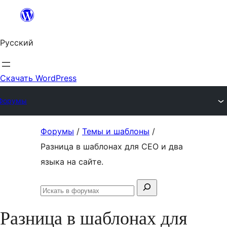
Перейти
к
Русский
содержимому
Скачать WordPress
Форумы
Перейти
Форумы
/
Темы и шаблоны
/
к
Разница в шаблонах для СЕО и два
содержимому
языка на сайте.
Поиск:
Искать
в
Разница в шаблонах для
форумах