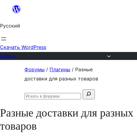
Перейти
к
Русский
содержимому
Скачать WordPress
Форумы
Перейти
Форумы
/
Плагины
/
Разные
к
доставки для разных товаров
содержимому
Поиск:
Искать
в
Разные доставки для разных
форумах
товаров