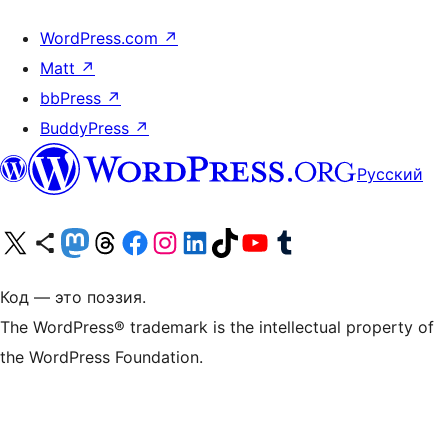
WordPress.com
↗
Matt
↗
bbPress
↗
BuddyPress
↗
Русский
Посетите нас в X (ранее Twitter)
Посетите нашу учётную запись в Bluesky
Посетите нашу ленту в Mastodon
Посетите нашу учётную запись в Threads
Посетите нашу страницу на Facebook
Посетите наш Instagram
Посетите нашу страницу в LinkedIn
Посетите нашу учётную запись в TikTok
Посетите наш канал YouTube
Посетите нашу учётную запись в Tumblr
Код — это поэзия.
The WordPress® trademark is the intellectual property of
the WordPress Foundation.