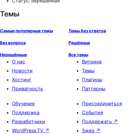
Статус: нерешённая
Темы
Самые популярные темы
Темы без ответов
Без вопроса
Решённые
Нерешённые
Все темы
О нас
Витрина
Новости
Темы
Хостинг
Плагины
Приватность
Паттерны
Обучение
Присоединиться
Поддержка
События
Разработчики
Поддержать
↗
WordPress.TV
↗
Swag
↗