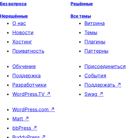
Без вопроса
Решённые
Нерешённые
Все темы
О нас
Витрина
Новости
Темы
Хостинг
Плагины
Приватность
Паттерны
Обучение
Присоединиться
Поддержка
События
Разработчики
Поддержать
↗
WordPress.TV
↗
Swag
↗
WordPress.com
↗
Matt
↗
bbPress
↗
BuddyPress
↗