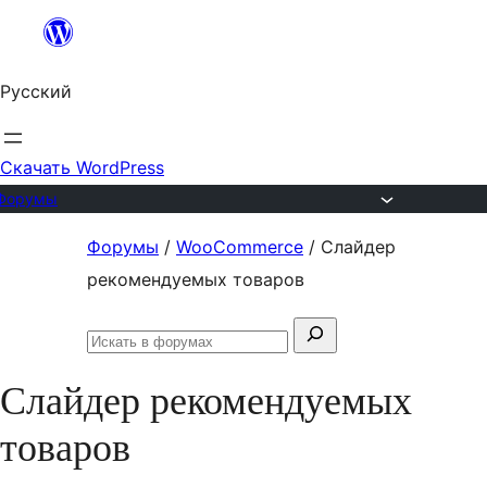
Перейти
к
Русский
содержимому
Скачать WordPress
Форумы
Перейти
Форумы
/
WooCommerce
/
Слайдер
к
рекомендуемых товаров
содержимому
Поиск:
Искать
в
Слайдер рекомендуемых
форумах
товаров