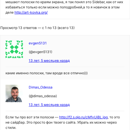
мешают полоски по краям экрана, я так понял это Sidebar, как от них
избавиться только если можно поподробней,а то я новичок в этом
деле
http://art-kovka.org/
Просмотр 13 ответов — с 1 по 13 (всего 13)
evgen5131
(@evgen5131)
13 лет, 5 месяцев назад
какие именно полоски, там вроде все отлично)))
Dimas_Odessa
(@dimas_odessa)
13 лет, 5 месяцев назад
Если ты про вот эти полоски —
http://f2.s.qip.ru/cMfvUiBL.jpg
, то это
не сайдбар. Это просто фон твоего сайта. Убрать их можно через
стили.