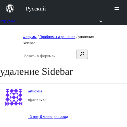
Перейти
Русский
к
содержимому
Форумы
Перейти
Форумы
/
Проблемы и решения
/
удаление
к
Sidebar
содержимому
Поиск:
Искать
в
удаление Sidebar
форумах
artkovka
(@artkovka)
13 лет, 5 месяцев назад