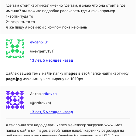
где там стоит картинка? именно где там, я знаю что она стоит а где
именно? вы можите подробно рассказать где и как например
1-войти туда то
2- открыть то то
я же пишу я новичк и с компом пока не очень
evgen5131
(@evgen5131)
13 лет, 5 месяцев назад
файлах вашей темы найти папку
images
в этой папке найти картинку
page.jpg
изменить у нее ширину на 1010px
Автор
artkovka
(@artkovka)
13 лет, 5 месяцев назад
я так понял это надо делать через менеджер загрузок-www-моя
папка с сайто м-images в этой папке нашёл картинку page.jpg,я на
неё нажимаю а там пишется Ошибка: Конвертация в ‘UTF-8’ не