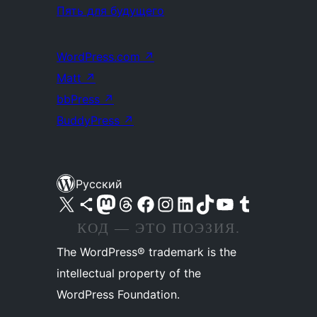
Пять для будущего
WordPress.com
↗
Matt
↗
bbPress
↗
BuddyPress
↗
Русский
Посетите нас в X (ранее Twitter)
Посетите нашу учётную запись в Bluesky
Посетите нашу ленту в Mastodon
Посетите нашу учётную запись в Threads
Посетите нашу страницу на Facebook
Посетите наш Instagram
Посетите нашу страницу в LinkedIn
Посетите нашу учётную запись в TikTok
Посетите наш канал YouTube
Посетите нашу учётную запись в Tumblr
КОД — ЭТО ПОЭЗИЯ.
The WordPress® trademark is the
intellectual property of the
WordPress Foundation.