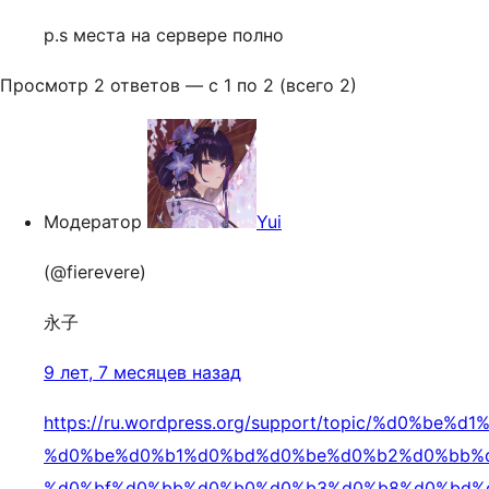
p.s места на сервере полно
Просмотр 2 ответов — с 1 по 2 (всего 2)
Модератор
Yui
(@fierevere)
永子
9 лет, 7 месяцев назад
https://ru.wordpress.org/support/topic/%d0%b
%d0%be%d0%b1%d0%bd%d0%be%d0%b2%d0%bb%
%d0%bf%d0%bb%d0%b0%d0%b3%d0%b8%d0%bd%