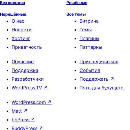
Без вопроса
Решённые
Нерешённые
Все темы
О нас
Витрина
Новости
Темы
Хостинг
Плагины
Приватность
Паттерны
Обучение
Присоединиться
Поддержка
События
Разработчики
Поддержать
↗
WordPress.TV
↗
Пять для будущего
WordPress.com
↗
Matt
↗
bbPress
↗
BuddyPress
↗