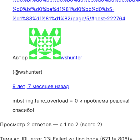
%d0%bf%d0%be%d1%81%d0%bb%d0%b5-
%d1%83%d1%81%d1%82/page/5/#post-222764
Автор
wshunter
(@wshunter)
9 лет, 7 месяцев назад
mbstring.func_overload = 0 и проблема решена!
спасибо!
Просмотр 2 ответов — с 1 по 2 (всего 2)
Тема «cURL error 23: Failed writing body (621 != 806)»