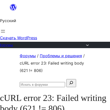
Перейти
к
Русский
содержимому
Скачать WordPress
Форумы
Перейти
Форумы
/
Проблемы и решения
/
к
cURL error 23: Failed writing body
содержимому
(621 != 806)
Поиск:
Искать
в
cURL error 23: Failed writing
форумах
body (621 != 806)