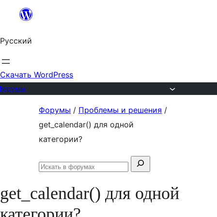
Перейти
к
Русский
содержимому
Скачать WordPress
Форумы
Перейти
Форумы
/
Проблемы и решения
/
к
get_calendar() для одной
содержимому
категории?
Поиск:
Искать
в
get_calendar() для одной
форумах
категории?