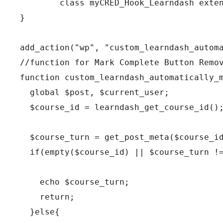
        class myCRED_Hook_Learndash exten
}

add_action("wp", "custom_learndash_automa
//function for Mark Complete Button Remov
function custom_learndash_automatically_m
  global $post, $current_user; 

  $course_id = learndash_get_course_id();
  $course_turn = get_post_meta($course_id
  if(empty($course_id) || $course_turn !=
    echo $course_turn;

    return;

  }else{
