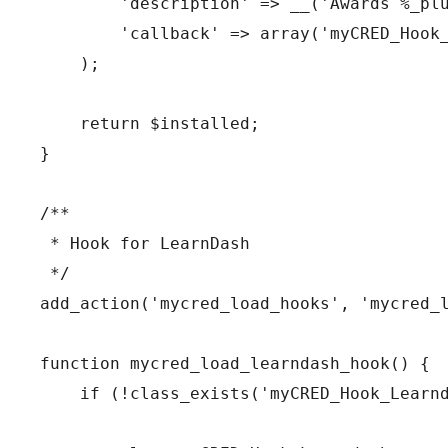
        'description' => __('Awards %_plu
        'callback' => array('myCRED_Hook_
    );

    return $installed;

}

/**

 * Hook for LearnDash

 */

add_action('mycred_load_hooks', 'mycred_l
function mycred_load_learndash_hook() {

    if (!class_exists('myCRED_Hook_Learnd