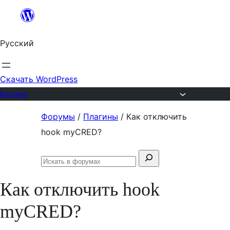
Перейти
к
Русский
содержимому
Скачать WordPress
Форумы
Перейти
Форумы
/
Плагины
/
Как отключить
к
hook myCRED?
содержимому
Поиск:
Искать
в
Как отключить hook
форумах
myCRED?