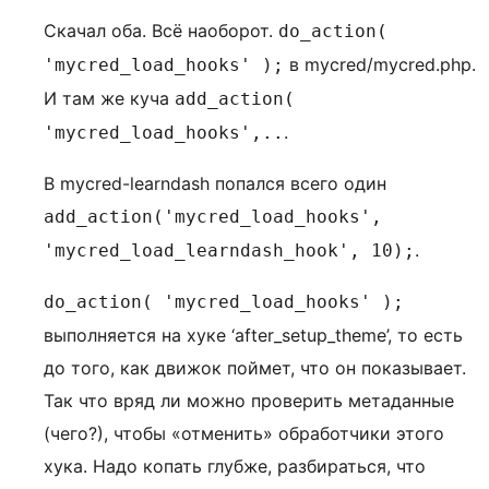
Скачал оба. Всё наоборот.
do_action(
в mycred/mycred.php.
'mycred_load_hooks' );
И там же куча
add_action(
.
'mycred_load_hooks',..
В mycred-learndash попался всего один
add_action('mycred_load_hooks',
.
'mycred_load_learndash_hook', 10);
do_action( 'mycred_load_hooks' );
выполняется на хуке ‘after_setup_theme’, то есть
до того, как движок поймет, что он показывает.
Так что вряд ли можно проверить метаданные
(чего?), чтобы «отменить» обработчики этого
хука. Надо копать глубже, разбираться, что