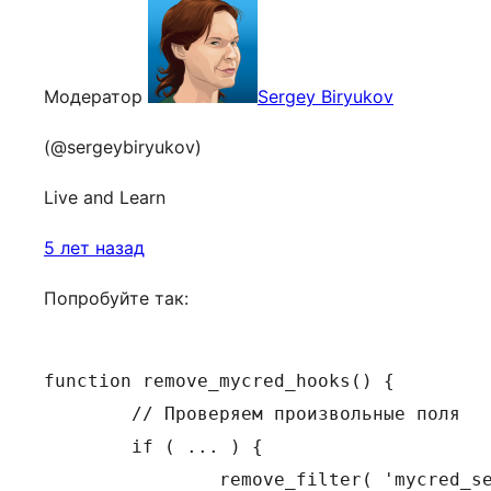
Модератор
Sergey Biryukov
(@sergeybiryukov)
Live and Learn
5 лет назад
Попробуйте так:
function remove_mycred_hooks() {

	// Проверяем произвольные поля

	if ( ... ) {

		remove_filter( 'mycred_setup_hooks', 'Learndash_myCRED_Hook' );
