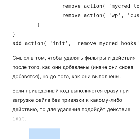
		remove_action( 'mycred_load_hooks', 'mycred_load_learndash_hook' );

		remove_action( 'wp', 'custom_learndash_automatically_mark_complete' );

	}

}

Смысл в том, чтобы удалять фильтры и действия
после того, как они добавлены (иначе они снова
добавятся), но до того, как они выполнены.
Если приведённый код выполняется сразу при
загрузке файла без привязки к какому-либо
действию, то для удаления подойдёт действие
.
init