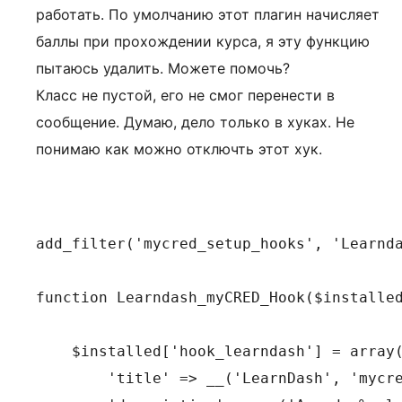
работать. По умолчанию этот плагин начисляет
баллы при прохождении курса, я эту функцию
пытаюсь удалить. Можете помочь?
Класс не пустой, его не смог перенести в
сообщение. Думаю, дело только в хуках. Не
понимаю как можно отключть этот хук.
add_filter('mycred_setup_hooks', 'Learnda
function Learndash_myCRED_Hook($installed
    $installed['hook_learndash'] = array(
        'title' => __('LearnDash', 'mycre