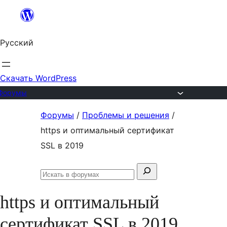
Перейти
к
Русский
содержимому
Скачать WordPress
Форумы
Перейти
Форумы
/
Проблемы и решения
/
к
https и оптимальный сертификат
содержимому
SSL в 2019
Поиск:
Искать
в
https и оптимальный
форумах
сертификат SSL в 2019