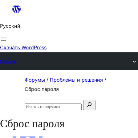
Перейти
к
Русский
содержимому
Скачать WordPress
Форумы
Перейти
Форумы
/
Проблемы и решения
/
к
Сброс пароля
содержимому
Поиск:
Искать
в
Сброс пароля
форумах