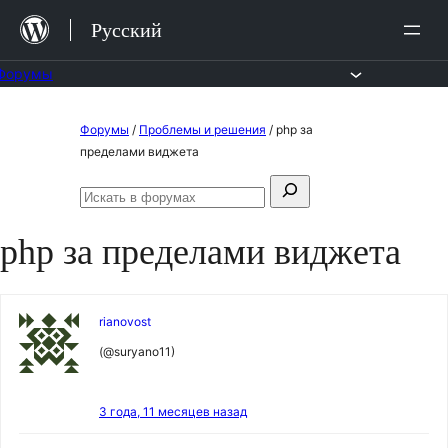
Перейти
Русский
к
содержимому
Форумы
Перейти
Форумы
/
Проблемы и решения
/
php за
к
пределами виджета
содержимому
Поиск:
Искать
в
php за пределами виджета
форумах
rianovost
(@suryano11)
3 года, 11 месяцев назад