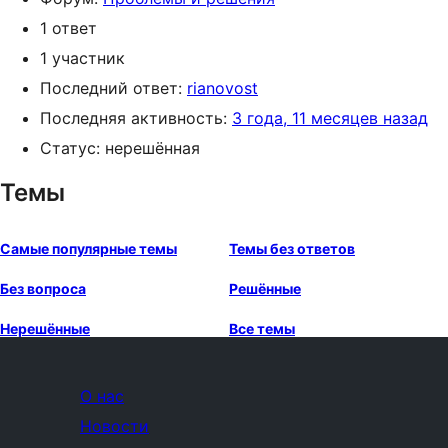
1 ответ
1 участник
Последний ответ:
rianovost
Последняя активность:
3 года, 11 месяцев назад
Статус: нерешённая
Темы
Самые популярные темы
Темы без ответов
Без вопроса
Решённые
Нерешённые
Все темы
О нас
Новости