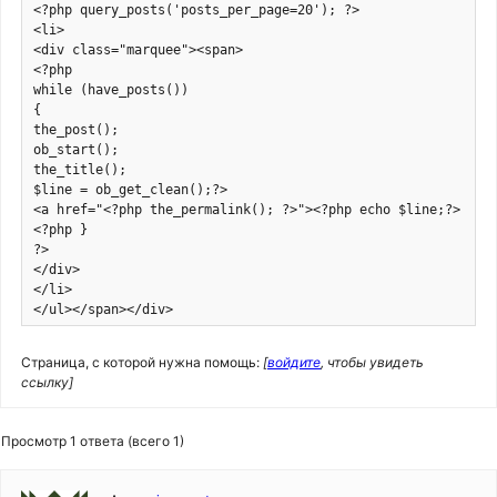
<?php query_posts('posts_per_page=20'); ?>

<li>

<div class="marquee"><span>

<?php

while (have_posts()) 

{

the_post();

ob_start();

the_title();

$line = ob_get_clean();?>

<a href="<?php the_permalink(); ?>"><?php echo $line;?> </a>
<?php }

?>

</div>

</li>

</ul></span></div>
Страница, с которой нужна помощь:
[
войдите
, чтобы увидеть
ссылку]
Просмотр 1 ответа (всего 1)