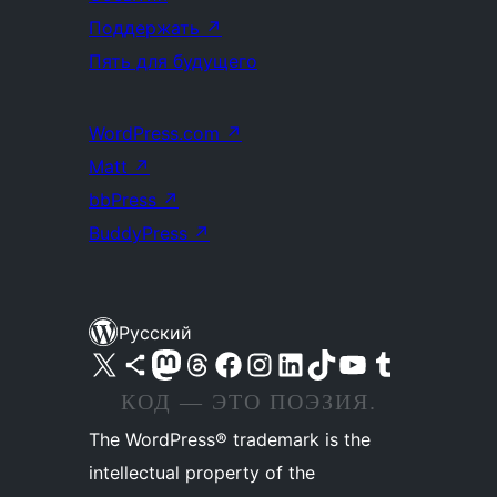
Поддержать
↗
Пять для будущего
WordPress.com
↗
Matt
↗
bbPress
↗
BuddyPress
↗
Русский
Посетите нас в X (ранее Twitter)
Посетите нашу учётную запись в Bluesky
Посетите нашу ленту в Mastodon
Посетите нашу учётную запись в Threads
Посетите нашу страницу на Facebook
Посетите наш Instagram
Посетите нашу страницу в LinkedIn
Посетите нашу учётную запись в TikTok
Посетите наш канал YouTube
Посетите нашу учётную запись в Tumblr
КОД — ЭТО ПОЭЗИЯ.
The WordPress® trademark is the
intellectual property of the