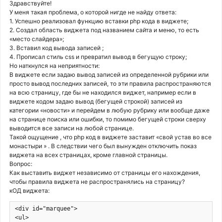
Здравствуйте!
У меня такая проблема, о которой нигде не найду ответа:
1. Успешно реализовал функцию вставки php кода в виджете;
2. Создал область виджета под названием сайта и меню, то есть
«место слайдера»;
3. Вставил код вывода записей ;
4. Прописал стиль css и превратил вывод в бегущую строку;
Но наткнулся на неприятности:
В виджете если задаю вывод записей из определенной рубрики или
просто вывод последних записей, то эти правила распространяются
на всю страницу, где бы не находился виджет, например если в
виджете кодом задаю вывод (бегущей строкой) записей из
категории «новости» и перейдем в любую рубрику или вообще даже
на странице поиска или ошибки, то помимо бегущей строки сверху
выводится все записи на любой странице.
Такой ощущение , что php код в виджете заставит «свой устав во все
монастыри » . В следствии чего был вынужден отключить показ
виджета на всех страницах, кроме главной страницы.
Вопрос:
Как выставить виджет независимо от страницы его нахождения,
чтобы правила виджета не распространялись на страницу?
кОД виджета:
<div id="marquee">

<ul>
