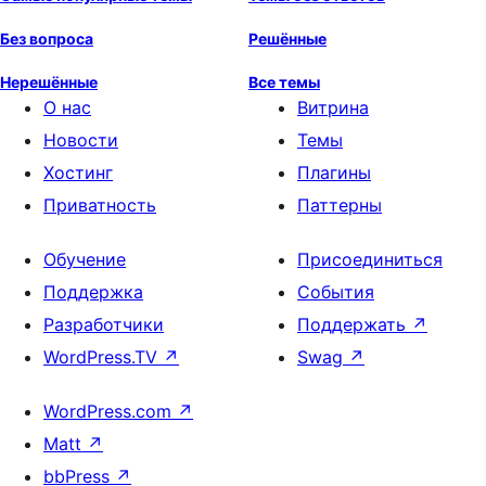
Без вопроса
Решённые
Нерешённые
Все темы
О нас
Витрина
Новости
Темы
Хостинг
Плагины
Приватность
Паттерны
Обучение
Присоединиться
Поддержка
События
Разработчики
Поддержать
↗
WordPress.TV
↗
Swag
↗
WordPress.com
↗
Matt
↗
bbPress
↗