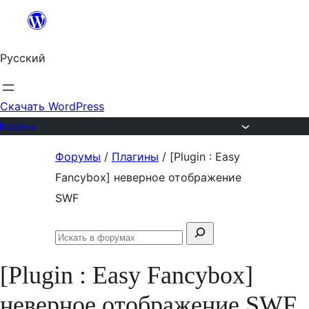
Перейти
к
Русский
содержимому
Скачать WordPress
Форумы
Перейти
Форумы
/
Плагины
/
[Plugin : Easy
к
Fancybox] неверное отображение
содержимому
SWF
Поиск:
Искать
в
[Plugin : Easy Fancybox]
форумах
неверное отображение SWF