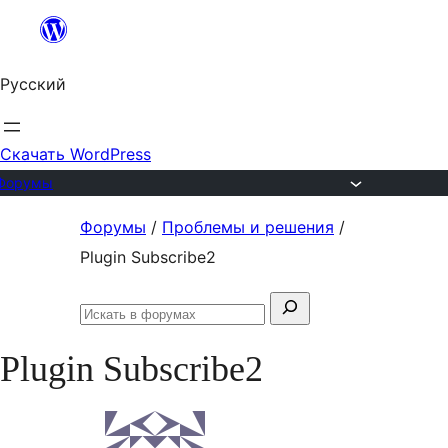
Перейти
к
Русский
содержимому
Скачать WordPress
Форумы
Перейти
Форумы
/
Проблемы и решения
/
к
Plugin Subscribe2
содержимому
Поиск:
Искать
в
Plugin Subscribe2
форумах