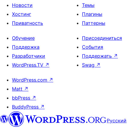
Новости
Темы
Хостинг
Плагины
Приватность
Паттерны
Обучение
Присоединиться
Поддержка
События
Разработчики
Поддержать
↗
WordPress.TV
↗
Swag
↗
WordPress.com
↗
Matt
↗
bbPress
↗
BuddyPress
↗
Русский