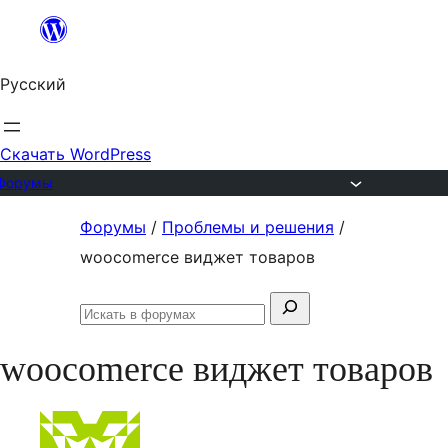
Перейти
к
Русский
содержимому
Скачать WordPress
Форумы
Перейти
Форумы
/
Проблемы и решения
/
к
woocomerce виджет товаров
содержимому
Поиск:
Искать
в
woocomerce виджет товаров
форумах