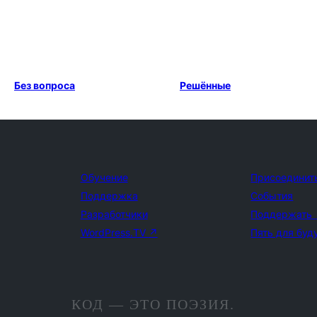
Без вопроса
Решённые
Обучение
Присоединит
Поддержка
События
Разработчики
Поддержать
WordPress.TV
↗
Пять для буд
КОД — ЭТО ПОЭЗИЯ.