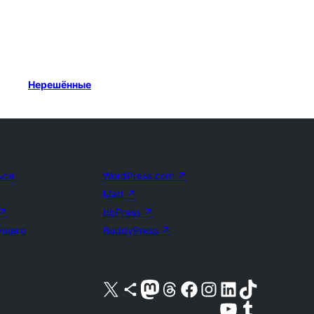
Нерешённые
ься
WordPress.com
↗
Matt
↗
↗
bbPress
↗
ущего
BuddyPress
↗
Посетите нас в X (ранее Twitter)
Посетите нашу учётную запись в Bluesky
Посетите нашу ленту в Mastodon
Посетите нашу учётную запись в Threads
Посетите нашу страницу на Facebook
Посетите наш Instagram
Посетите нашу страницу в LinkedIn
Посетите нашу учётную запись в TikTok
Посетите наш канал YouTube
Посетите нашу учётную запись в Tumblr