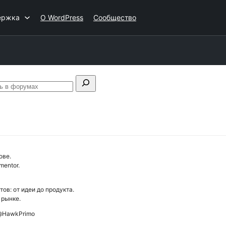
ержка
О WordPress
Сообщество
к:
Искать
в
форумах
ове.
mentor.
ов: от идеи до продукта.
 рынке.
 @HawkPrimo