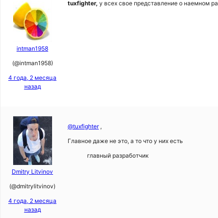
tuxfighter,
у всех свое представление о наемном ра
intman1958
(@intman1958)
4 года, 2 месяца
назад
@tuxfighter
,
Главное даже не это, а то что у них есть
главный разработчик
Dmitry Litvinov
(@dmitrylitvinov)
4 года, 2 месяца
назад