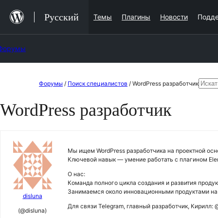
Перейти
Русский
Темы
Плагины
Новости
Подд
к
содержимому
Форумы
Перейти
Поис
Форумы
/
Поиск специалистов
/
WordPress разработчик
к
WordPress разработчик
содержимому
Мы ищем WordPress разработчика на проектной осн
Ключевой навык — умение работать с плагином Ele
О нас:
Команда полного цикла создания и развития продукт
Занимаемся около инновационными продуктами на
disluna
Для связи Telegram, главный разработчик, Кирилл:
(@disluna)