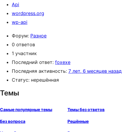
Api
wordpress.org
wp-api
Форум:
Разное
0 ответов
1 участник
Последний ответ:
foxexe
Последняя активность:
7 лет, 6 месяцев назад
Статус: нерешённая
Темы
Самые популярные темы
Темы без ответов
Без вопроса
Решённые