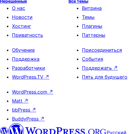
Нерешённые
Все темы
О нас
Витрина
Новости
Темы
Хостинг
Плагины
Приватность
Паттерны
Обучение
Присоединиться
Поддержка
События
Разработчики
Поддержать
↗
WordPress.TV
↗
Пять для будущего
WordPress.com
↗
Matt
↗
bbPress
↗
BuddyPress
↗
Русский