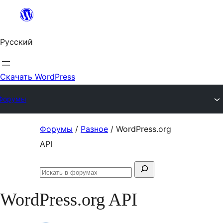
Перейти
к
Русский
содержимому
Скачать WordPress
Форумы
Перейти
Форумы
/
Разное
/
WordPress.org
к
API
содержимому
Поиск:
Искать
в
WordPress.org API
форумах