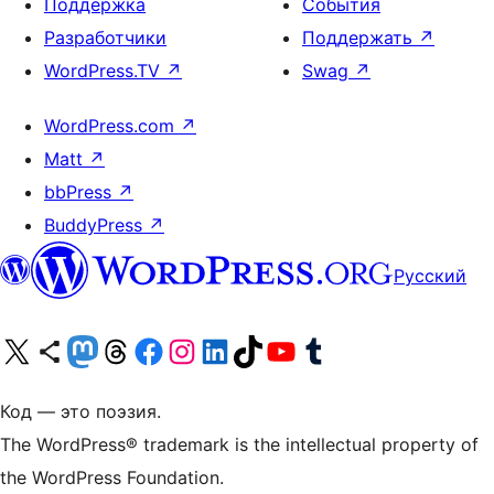
Поддержка
События
Разработчики
Поддержать
↗
WordPress.TV
↗
Swag
↗
WordPress.com
↗
Matt
↗
bbPress
↗
BuddyPress
↗
Русский
Посетите нас в X (ранее Twitter)
Посетите нашу учётную запись в Bluesky
Посетите нашу ленту в Mastodon
Посетите нашу учётную запись в Threads
Посетите нашу страницу на Facebook
Посетите наш Instagram
Посетите нашу страницу в LinkedIn
Посетите нашу учётную запись в TikTok
Посетите наш канал YouTube
Посетите нашу учётную запись в Tumblr
Код — это поэзия.
The WordPress® trademark is the intellectual property of
the WordPress Foundation.