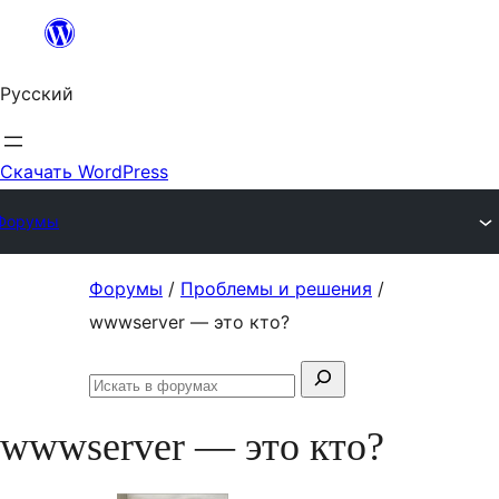
Перейти
к
Русский
содержимому
Скачать WordPress
Форумы
Перейти
Форумы
/
Проблемы и решения
/
к
wwwserver — это кто?
содержимому
Поиск:
Искать
в
wwwserver — это кто?
форумах