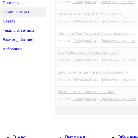
Начато:
1994a@mail.ru
в:
Поиск специалистов
Профиль
Начатые темы
Не настроить форму плагин cforms?
Ответы
Начато:
1994a@mail.ru
в:
Проблемы и решения
Темы с ответами
Обновил WordPress и рубрики не работают
Взаимодействия
Начато:
1994a@mail.ru
в:
Проблемы и решения
Избранное
Как добавить видео на страницу?
Начато:
1994a@mail.ru
в:
Проблемы и решения
Дублируется запить в боковой панели
Начато:
1994a@mail.ru
в:
Проблемы и решения
Не решить вопрос с плагином?
Начато:
1994a@mail.ru
в:
Проблемы и решения
О нас
Витрина
Обучени