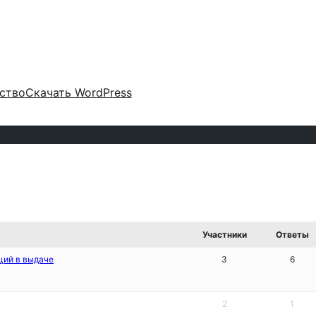
ство
Скачать WordPress
Участники
Ответы
ций в выдаче
3
6
2
1