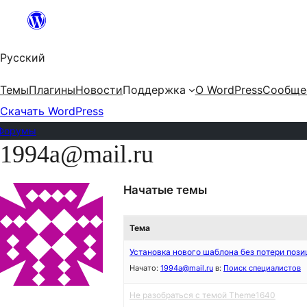
Перейти
к
Русский
содержимому
Темы
Плагины
Новости
Поддержка
О WordPress
Сообще
Скачать WordPress
Форумы
1994a@mail.ru
Перейти
к
Начатые темы
содержимому
Тема
Установка нового шаблона без потери пози
Начато:
1994a@mail.ru
в:
Поиск специалистов
Не разобраться с темой Theme1640