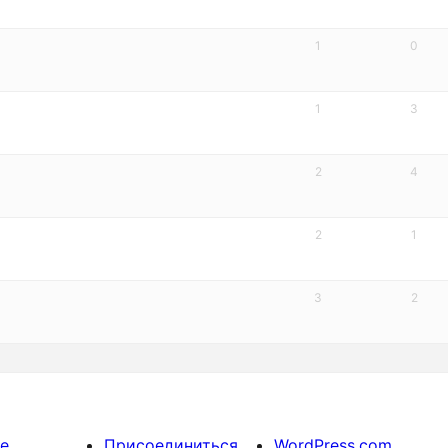
1
0
1
3
2
4
2
1
3
2
е
Присоединиться
WordPress.com