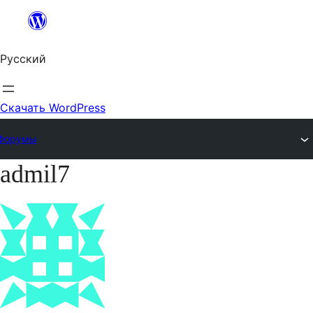
Перейти
к
Русский
содержимому
Скачать WordPress
Форумы
admil7
Перейти
к
содержимому