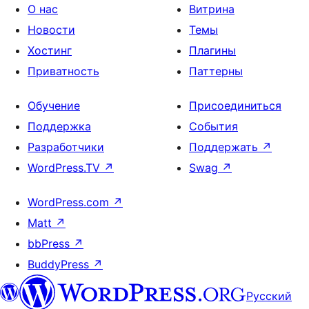
О нас
Витрина
Новости
Темы
Хостинг
Плагины
Приватность
Паттерны
Обучение
Присоединиться
Поддержка
События
Разработчики
Поддержать
↗
WordPress.TV
↗
Swag
↗
WordPress.com
↗
Matt
↗
bbPress
↗
BuddyPress
↗
Русский