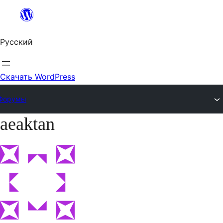
Перейти
к
Русский
содержимому
Скачать WordPress
Форумы
aeaktan
Перейти
к
содержимому