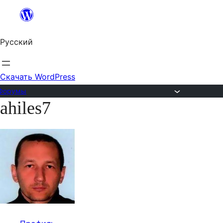
Перейти
к
Русский
содержимому
Скачать WordPress
Форумы
ahiles7
Перейти
к
содержимому