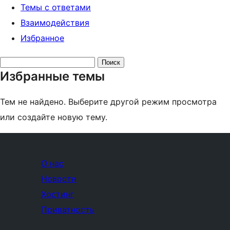
Темы с ответами
Взаимодействия
Избранное
Поиск
Избранные темы
тем:
Тем не найдено. Выберите другой режим просмотра
или создайте новую тему.
О нас
Новости
Хостинг
Приватность