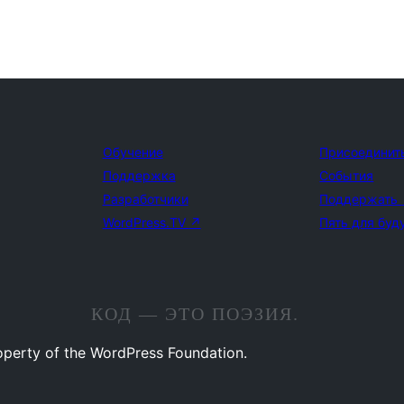
Обучение
Присоединит
Поддержка
События
Разработчики
Поддержать
WordPress.TV
↗
Пять для буд
КОД — ЭТО ПОЭЗИЯ.
operty of the WordPress Foundation.