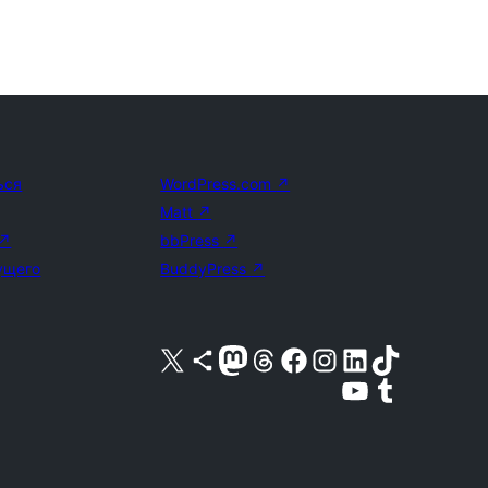
ься
WordPress.com
↗
Matt
↗
↗
bbPress
↗
ущего
BuddyPress
↗
Посетите нас в X (ранее Twitter)
Посетите нашу учётную запись в Bluesky
Посетите нашу ленту в Mastodon
Посетите нашу учётную запись в Threads
Посетите нашу страницу на Facebook
Посетите наш Instagram
Посетите нашу страницу в LinkedIn
Посетите нашу учётную запись в TikTok
Посетите наш канал YouTube
Посетите нашу учётную запись в Tumblr