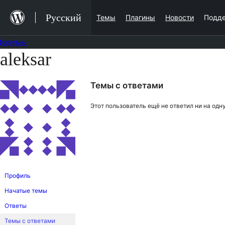
Перейти
Русский
Темы
Плагины
Новости
Подд
к
содержимому
Форумы
aleksar
Перейти
к
Темы с ответами
содержимому
Этот пользователь ещё не ответил ни на одну
Профиль
Начатые темы
Ответы
Темы с ответами