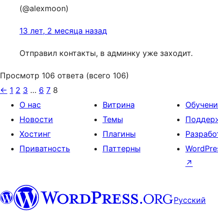
(@alexmoon)
13 лет, 2 месяца назад
Отправил контакты, в админку уже заходит.
Просмотр 106 ответа (всего 106)
←
1
2
3
…
6
7
8
О нас
Витрина
Обучени
Новости
Темы
Поддер
Хостинг
Плагины
Разрабо
Приватность
Паттерны
WordPre
↗
Русский