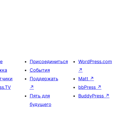
е
Присоединиться
WordPress.com
жка
События
↗
тчики
Поддержать
Matt
↗
ss.TV
↗
bbPress
↗
Пять для
BuddyPress
↗
будущего