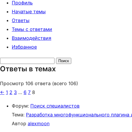
Профиль
Начатые темы
Ответы
Темы с ответами
Взаимодействия
Избранное
Поиск
Ответы в темах
ответов:
Просмотр 106 ответа (всего 106)
←
1
2
3
…
6
7
8
Форум:
Поиск специалистов
Тема:
Разработка многофункционального плагина 
Автор
alexmoon