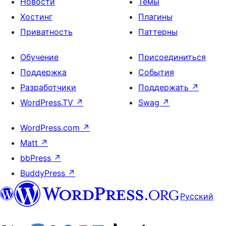
Новости
Темы
Хостинг
Плагины
Приватность
Паттерны
Обучение
Присоединиться
Поддержка
События
Разработчики
Поддержать
↗
WordPress.TV
↗
Swag
↗
WordPress.com
↗
Matt
↗
bbPress
↗
BuddyPress
↗
Русский