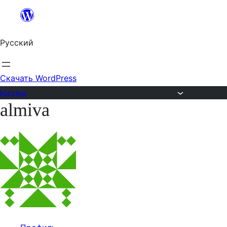
Перейти
к
Русский
содержимому
Скачать WordPress
Форумы
almiva
Перейти
к
содержимому